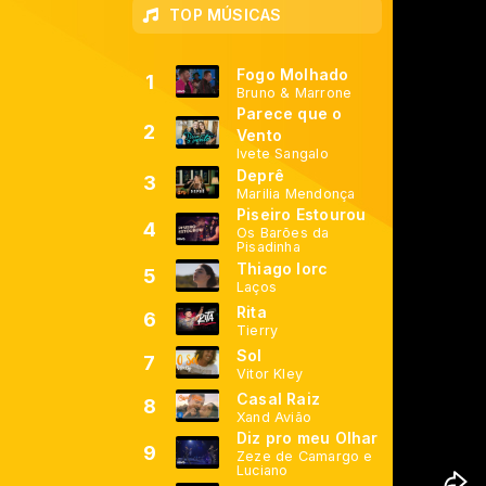
TOP MÚSICAS
Fogo Molhado
1
Bruno & Marrone
Parece que o
2
Vento
Ivete Sangalo
Deprê
3
Marilia Mendonça
Piseiro Estourou
4
Os Barões da
Pisadinha
Thiago Iorc
5
Laços
Rita
6
Tierry
Sol
7
Vitor Kley
Casal Raiz
8
Xand Avião
Diz pro meu Olhar
9
Zeze de Camargo e
Luciano