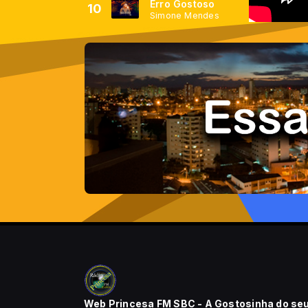
Erro Gostoso
10
Simone Mendes
Web Princesa FM SBC - A Gostosinha do se