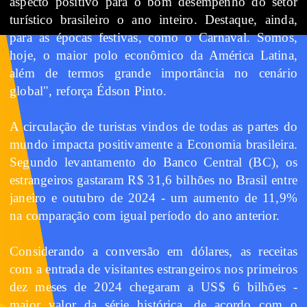
aspecto positivo para o bom desempenho do setor
turístico brasileiro o ano inteiro. Destaque, ainda,
para as épocas festivas, como o Carnaval. Somos,
hoje, o maior polo econômico da América Latina,
além de termos grande importância no cenário
global", reforça Édson Pinto.
A circulação de turistas vindos de todas as partes do
mundo impacta positivamente a Economia brasileira.
Segundo levantamento do Banco Central (BC), os
estrangeiros gastaram R$ 31,6 bilhões no Brasil entre
janeiro e outubro de 2024 - um aumento de 11,9%
na comparação com igual período do ano anterior.
Considerando a conversão em dólares, as receitas
com a entrada de visitantes estrangeiros nos primeiros
dez meses de 2024 chegaram a US$ 6 bilhões -
maior valor da série histórica, de acordo com o