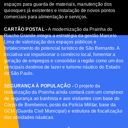
espaços para guarda de materiais, manutenção dos
quiosques já existentes e instalação de novos pontos
comerciais para alimentação e serviços.
CARTÃO POSTAL -
A modernização da Prainha do
Riacho Grande integra a estratégia da gestão Marcelo
Lima de valorização dos espaços públicos e
fortalecimento do potencial turístico de São Bernardo. A
iniciativa vai impulsionar o comércio local, fomentar a
geração de empregos e consolidar a região como um dos
principais destinos de lazer e turismo náutico do Estado
de São Paulo.
SEGURANÇA À POPULAÇÃO -
O projeto da
revitalização da Prainha ainda contará com um complexo
de segurança ao banhista e aos visitantes com base do
Corpo de Bombeiros, posto da Polícia Militar, base da
GCM (Guarda Civil Municipal) e estrutura de fiscalização
das atividades náuticas.