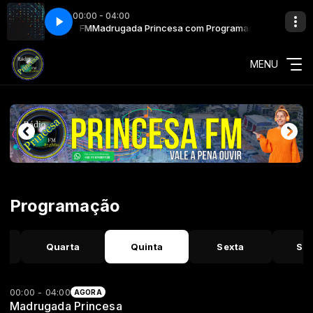
00:00 - 04:00
mador Princesa FM
Madrugada Princesa com Programador Princesa FM
MENU
Programação
Quarta
Quinta
Sexta
Sá
00:00 - 04:00
AGORA
Madrugada Princesa