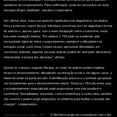
repetitivos de comportamento. Para confirmação, pode ser necessário um teste
neuropsicológico detalhado", elucidou o especialista.
Nos últimos anos, houve um aumento significativo nos diagnósticos em adultos.
Para o professor, muitos desses indivíduos cresceram sem um diagnóstico formal
de autismo e, apenas agora, com a maior divulgação sobre o transtorno, estão
buscando avaliação médica. "Em adultos, o TEA pode se manifestar pela
necessidade rígida de rotina, comportamentos repetitivos e dificuldades na
interação social, como evitar contato visual e apresentar dificuldades em
conversas. Ademais, algumas pessoas autistas podem ter restrições alimentares
relacionadas à textura dos alimentos", afirmou.
Quanto às crianças, segundo Marigny, os sinais de autismo podem englobar
atraso no desenvolvimento, dificuldades na interação social e, em alguns casos, o
hábito de andar na ponta dos pés. A identificação precoce e o estímulo apropriado
são fundamentais para o desenvolvimento infantil. "Embora o TEA não tenha cura,
o acompanhamento especializado pode proporcionar uma vida saudável e
confortável. Sensibilidades sensoriais, como a intolerância a ruídos altos, também
são comuns e podem exigir adaptações no ambiente para facilitar a inclusão das
crianças", complementou.
Conscientização sobre o TEA —
O Abril Azul surgiu em consonância com o Dia