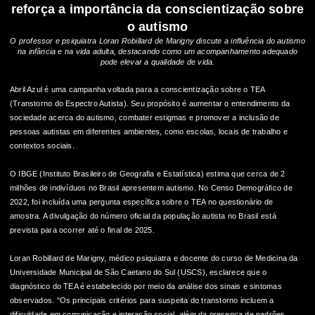
reforça a importância da conscientização sobre
o autismo
O professor e psiquiatra Loran Robillard de Marigny discute a influência do autismo
na infância e na vida adulta, destacando como um acompanhamento adequado
pode elevar a qualidade de vida.
Abril Azul é uma campanha voltada para a conscientização sobre o TEA
(Transtorno do Espectro Autista). Seu propósito é aumentar o entendimento da
sociedade acerca do autismo, combater estigmas e promover a inclusão de
pessoas autistas em diferentes ambientes, como escolas, locais de trabalho e
contextos sociais.
O IBGE (Instituto Brasileiro de Geografia e Estatística) estima que cerca de 2
milhões de indivíduos no Brasil apresentem autismo. No Censo Demográfico de
2022, foi incluída uma pergunta específica sobre o TEA no questionário de
amostra. A divulgação do número oficial da população autista no Brasil está
prevista para ocorrer até o final de 2025.
Loran Robillard de Marigny, médico psiquiatra e docente do curso de Medicina da
Universidade Municipal de São Caetano do Sul (USCS), esclarece que o
diagnóstico do TEA é estabelecido por meio da análise dos sinais e sintomas
observados. "Os principais critérios para suspeita do transtorno incluem a
dificuldade em comunicação e interação social, além da presença de padrões