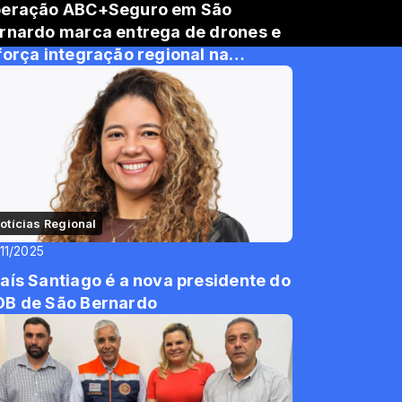
eração ABC+Seguro em São
rnardo marca entrega de drones e
força integração regional na
gurança pública
otícias Regional
11/2025
aís Santiago é a nova presidente do
B de São Bernardo