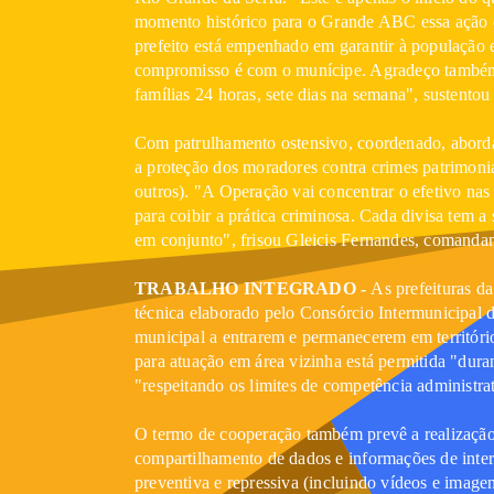
momento histórico para o Grande ABC essa ação c
prefeito está empenhado em garantir à população 
compromisso é com o munícipe. Agradeço também
famílias 24 horas, sete dias na semana", sustentou
Com patrulhamento ostensivo, coordenado, abordag
a proteção dos moradores contra crimes patrimoniai
outros). "A Operação vai concentrar o efetivo nas
para coibir a prática criminosa. Cada divisa tem a
em conjunto", frisou Gleicis Fernandes, comand
TRABALHO INTEGRADO -
As prefeituras da
técnica elaborado pelo Consórcio Intermunicipal
municipal a entrarem e permanecerem em territóri
para atuação em área vizinha está permitida "duran
"respeitando os limites de competência administrat
O termo de cooperação também prevê a realização 
compartilhamento de dados e informações de inter
preventiva e repressiva (incluindo vídeos e image