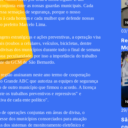
onjunta entre as nossas guardas municipais. Cada
essa sensação de segurança, porque o nosso
 à cada homem e cada mulher que defende nossas
N
 o prefeito Marcelo Lima.
03/
ens estratégicas e ações preventivas, a operação visa
Re
s (roubos a celulares, veículos, bicicletas, dentre
Mo
 divisas dos municípios durante todo o final de semana
 sua peculiaridade, por isso a importância do trabalho
ante da GCM de São Bernardo.
 região assinaram neste ano termo de cooperação
 do Grande ABC que autoriza as equipes de segurança
o de outro município que firmou o acordo. A licença
te os trabalhos preventivos e repressivos" e
iva de cada ente político".
N
29
de operações conjuntas em áreas de divisa, o
esse dos municípios consorciados para atuação
Sã
ns dos sistemas de monitoramento eletrônico e
co