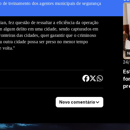
o de treinamento dos agentes municipais de segurança
an, fez questão de ressaltar a eficiência da operação
em algum delito em uma cidade, sendo capturados em
onteiras das cidades, quer garantir que o criminoso
 outra cidade possa ser preso no menor tempo
e volta."
N
24
Es
fo
pr
Novo comentário