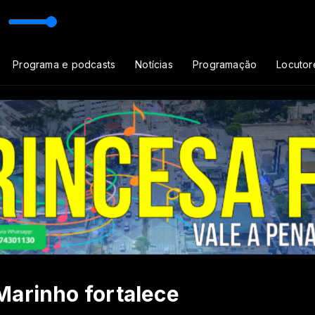
 FM
Tribuna Livre com Programador Princesa FM
Programa e podcasts
Notícias
Programação
Locutor
Marinho fortalece