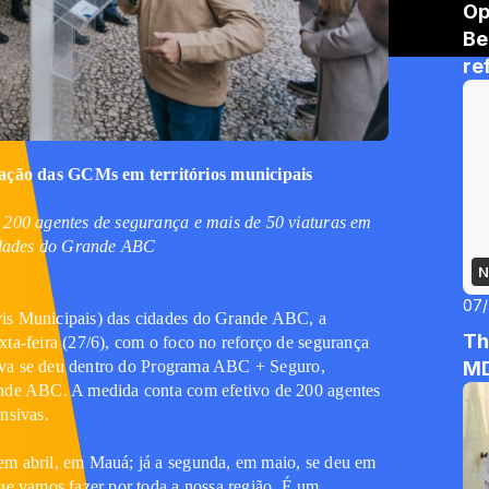
Op
Be
re
se
ação das GCMs em territórios municipais
e 200 agentes de segurança e mais de 50 viaturas em
cidades do Grande ABC
N
07/
vis Municipais) das cidades do Grande ABC, a
Th
ta-feira (27/6), com o foco no reforço de segurança
ativa se deu dentro do Programa ABC + Seguro,
MD
ande ABC. A medida conta com efetivo de 200 agentes
nsivas.
em abril, em Mauá; já a segunda, em maio, se deu em
ue vamos fazer por toda a nossa região. É um