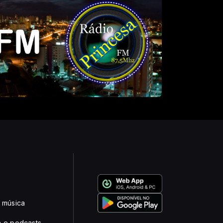
 música
 e podcasts