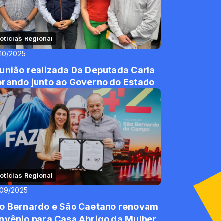
otícias Regional
10/2025
união realizada Da Deputada Carla
rando junto ao Governo do Estado
otícias Regional
/09/2025
o Bernardo e São Caetano renovam
nvênio para Casa Abrigo da Mulher