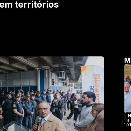
m territórios
M
N
12/